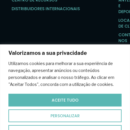
E
DISTRIBUIDORES INTERNACIONAIS
DEPO
LOCA
DE CL
CONT
NOS
Valorizamos a sua privacidade
Utilizamos cookies para melhorar a sua experiência de
@ 2024 InMode
Política de privacidade
Política de cookies
navegação, apresentar anúncios ou conteúdos
personalizados e analisar o nosso tráfego. Ao clicar em
Aviso legal
Termos e condições
"Aceitar Todos", concorda com a utilização de cookies.
Concebido por WeLoveWeb.eu
ACEITE TUDO
Este site tem um propósito exclusivamente informativo. A
informação disponibilizada não substitui
as recomendações de
profissionais de saúde nem deve ser utilizada para diagnosticar ou
PERSONALIZAR
tratar problemas médicos ou doenças