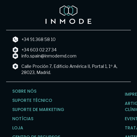
+34 91 368 58 10
+34 603 02 27 34
info.spain@inmodemd.com
Calle Proción 7, Edificio América II, Portal 1, 1º A,
28023, Madrid.
SOBRE NÓS
IMPR
SUPORTE TÉCNICO
ARTI
SUPORTE DE MARKETING
CLÍN
NOTÍCIAS
EVEN
LOJA
TRAT
CENTRO DE RECURSOS
ANTE