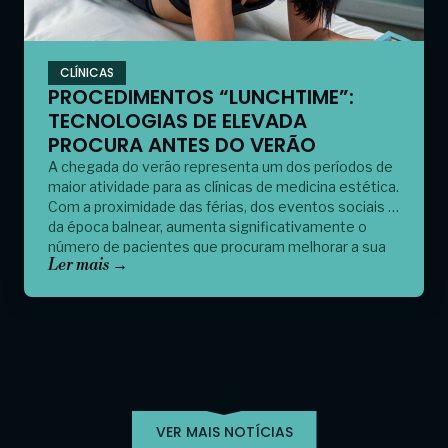
CLÍNICAS
PROCEDIMENTOS “LUNCHTIME”:
TECNOLOGIAS DE ELEVADA
PROCURA ANTES DO VERÃO
A chegada do verão representa um dos períodos de
maior atividade para as clínicas de medicina estética.
Com a proximidade das férias, dos eventos sociais e
da época balnear, aumenta significativamente o
número de pacientes que procuram melhorar a sua
Ler mais →
aparência física sem recorrer a procedimentos
invasivos ou a longos períodos de recuperação.
Graças a […]
VER MAIS NOTÍCIAS