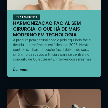
TRATAMENTOS
HARMONIZAÇÃO FACIAL SEM
CIRURGIA: O QUE HÁ DE MAIS
MODERNO EM TECNOLOGIA
A procura pela naturalidade e pelo equilíbrio facial
definiu as tendências estéticas de 2026. Neste
contexto, a harmonização facial deixou de ser
sinónimo de rostos artificiais para se centrar no
conceito de Quiet Beauty: intervenções mínimas
com resultados máximos. Graças à tecnologia
avançada de radiofrequência, hoje é possível
Ler mais →
redefinir o contorno do rosto sem passar […]