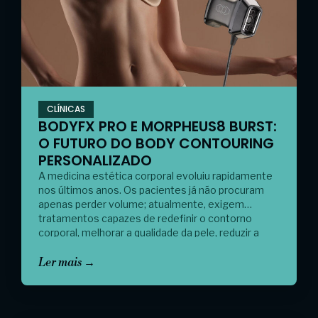
CLÍNICAS
BODYFX PRO E MORPHEUS8 BURST:
O FUTURO DO BODY CONTOURING
PERSONALIZADO
A medicina estética corporal evoluiu rapidamente
nos últimos anos. Os pacientes já não procuram
apenas perder volume; atualmente, exigem
tratamentos capazes de redefinir o contorno
corporal, melhorar a qualidade da pele, reduzir a
flacidez e tratar irregularidades cutâneas sem
recorrer à cirurgia. Tecnologias como BodyFX Pro,
Ler mais →
MiniFX Pro e Morpheus8 Burst representam uma
nova geração […]