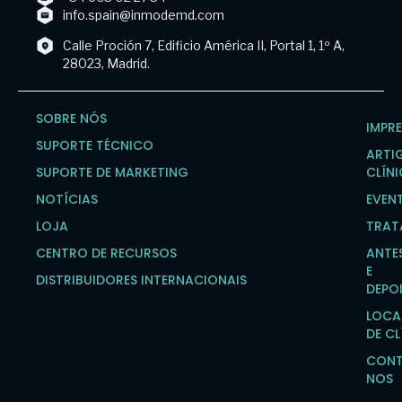
info.spain@inmodemd.com
Calle Proción 7, Edificio América II, Portal 1, 1º A,
28023, Madrid.
SOBRE NÓS
IMPR
SUPORTE TÉCNICO
ARTI
SUPORTE DE MARKETING
CLÍN
NOTÍCIAS
EVEN
LOJA
TRAT
CENTRO DE RECURSOS
ANTE
E
DISTRIBUIDORES INTERNACIONAIS
DEPO
LOCA
DE CL
CONT
NOS