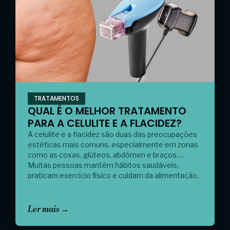
TRATAMENTOS
QUAL É O MELHOR TRATAMENTO
PARA A CELULITE E A FLACIDEZ?
A celulite e a flacidez são duas das preocupações
estéticas mais comuns, especialmente em zonas
como as coxas, glúteos, abdómen e braços.
Muitas pessoas mantêm hábitos saudáveis,
praticam exercício físico e cuidam da alimentação,
mas continuam a notar perda de firmeza da pele ou
o característico aspeto de “pele de laranja”. Se se
pergunta qual […]
Ler mais →