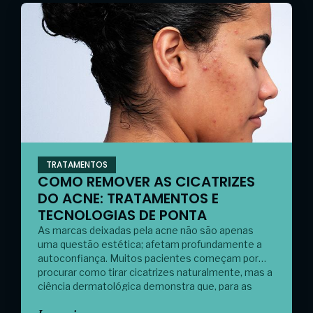
TRATAMENTOS
COMO REMOVER AS CICATRIZES
DO ACNE: TRATAMENTOS E
TECNOLOGIAS DE PONTA
As marcas deixadas pela acne não são apenas
uma questão estética; afetam profundamente a
autoconfiança. Muitos pacientes começam por
procurar como tirar cicatrizes naturalmente, mas a
ciência dermatológica demonstra que, para as
cicatrizes profundas (atróficas ou hipertróficas), a