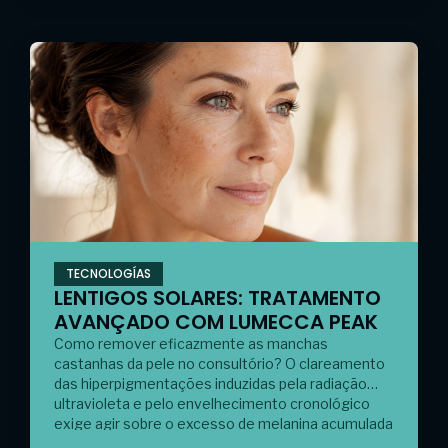
TECNOLOGÍAS
LENTIGOS SOLARES: TRATAMENTO
AVANÇADO COM LUMECCA PEAK
Como remover eficazmente as manchas
castanhas da pele no consultório? O clareamento
das hiperpigmentações induzidas pela radiação
ultravioleta e pelo envelhecimento cronológico
exige agir sobre o excesso de melanina acumulada
na junção dermoepidérmica. Para o conseguir, a