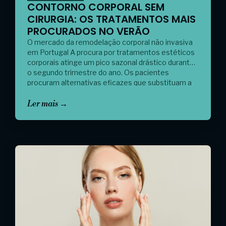
CONTORNO CORPORAL SEM
CIRURGIA: OS TRATAMENTOS MAIS
PROCURADOS NO VERÃO
O mercado da remodelação corporal não invasiva
em Portugal A procura por tratamentos estéticos
corporais atinge um pico sazonal drástico durante
o segundo trimestre do ano. Os pacientes
procuram alternativas eficazes que substituam a
lipoaspiração tradicional, evitando salas de cirurgia,
baixas médicas e longos períodos de compressão
Ler mais →
pós-operatória. Os procedimentos não invasivos
ganharam terreno devido […]