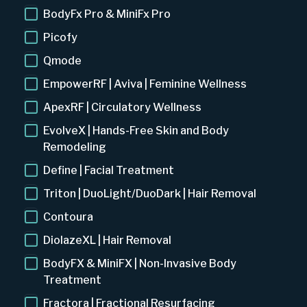
BodyFx Pro & MiniFx Pro
Picofy
Qmode
EmpowerRF | Aviva | Feminine Wellness
ApexRF | Circulatory Wellness
EvolveX | Hands-Free Skin and Body
Remodeling
Define | Facial Treatment
Triton | DuoLight/DuoDark | Hair Removal
Contoura
DiolazeXL | Hair Removal
BodyFX & MiniFX | Non-Invasive Body
Treatment
Fractora | Fractional Resurfacing