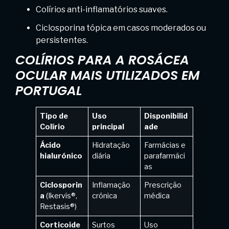
Colírios anti-inflamatórios suaves.
Ciclosporina tópica em casos moderados ou
persistentes.
COLÍRIOS PARA A ROSÁCEA
OCULAR MAIS UTILIZADOS EM
PORTUGAL
Tipo de
Uso
Disponibilid
Colírio
principal
ade
Ácido
Hidratação
Farmácias e
hialurónico
diária
parafarmáci
as
Ciclosporin
Inflamação
Prescrição
a
(Ikervis®,
crónica
médica
Restasis®)
Corticoide
Surtos
Uso