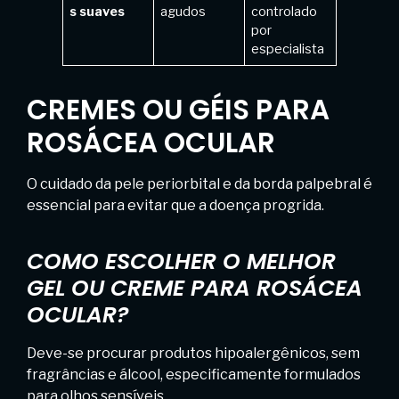
s suaves
agudos
controlado
por
especialista
CREMES OU GÉIS PARA
ROSÁCEA OCULAR
O cuidado da pele periorbital e da borda palpebral é
essencial para evitar que a doença progrida.
COMO ESCOLHER O MELHOR
GEL OU CREME PARA ROSÁCEA
OCULAR?
Deve-se procurar produtos hipoalergênicos, sem
fragrâncias e álcool, especificamente formulados
para olhos sensíveis.