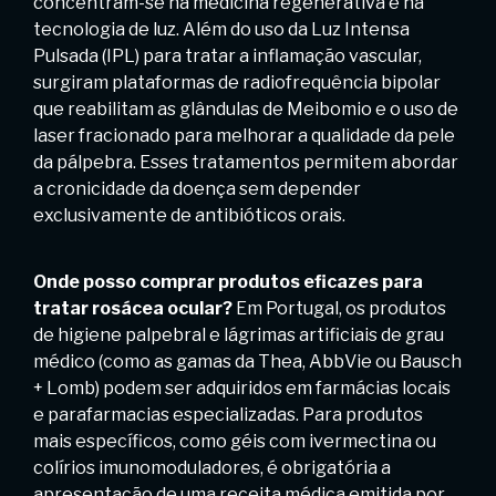
concentram-se na medicina regenerativa e na
tecnologia de luz. Além do uso da Luz Intensa
Pulsada (IPL) para tratar a inflamação vascular,
surgiram plataformas de radiofrequência bipolar
que reabilitam as glândulas de Meibomio e o uso de
laser fracionado para melhorar a qualidade da pele
da pálpebra. Esses tratamentos permitem abordar
a cronicidade da doença sem depender
exclusivamente de antibióticos orais.
Onde posso comprar produtos eficazes para
tratar rosácea ocular?
Em Portugal, os produtos
de higiene palpebral e lágrimas artificiais de grau
médico (como as gamas da Thea, AbbVie ou Bausch
+ Lomb) podem ser adquiridos em farmácias locais
e parafarmacias especializadas. Para produtos
mais específicos, como géis com ivermectina ou
colírios imunomoduladores, é obrigatória a
apresentação de uma receita médica emitida por