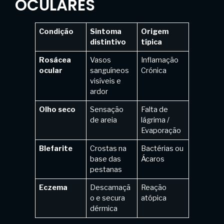
OCULARES
Condição
Sintoma
Origem
distintivo
típica
Rosácea
Vasos
Inflamação
ocular
sanguíneos
Crónica
visíveis e
ardor
Olho seco
Sensação
Falta de
de areia
lágrima /
Evaporação
Blefarite
Crostas na
Bactérias ou
base das
Ácaros
pestanas
Eczema
Descamaçã
Reação
o e secura
atópica
dérmica