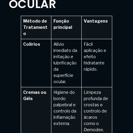
OCULAR
Método de
Função
Vantagens
Tratament
principal
o
Colírios
Alívio
Fácil
imediato da
aplicação e
irritação e
efeito
lubrificação
hidratante
da
rápido.
superfície
ocular.
Cremas ou
Higiene do
Limpeza
Géis
bordo
profunda de
palpebral e
crostas e
controlo da
controlo de
inflamação
ácaros
externa.
como o
Demodex
.