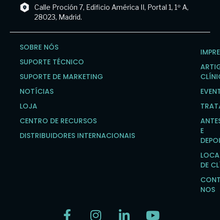
Calle Proción 7, Edificio América II, Portal 1, 1º A,
28023, Madrid.
SOBRE NÓS
IMPR
SUPORTE TÉCNICO
ARTI
SUPORTE DE MARKETING
CLÍN
NOTÍCIAS
EVEN
LOJA
TRAT
CENTRO DE RECURSOS
ANTE
E
DISTRIBUIDORES INTERNACIONAIS
DEPO
LOCA
DE CL
CONT
NOS