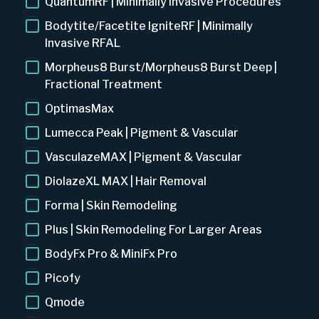
QuantumRF | Minimally Invasive Procedures
Bodytite/Facetite IgniteRF | Minimally
Invasive RFAL
Morpheus8 Burst/Morpheus8 Burst Deep |
Fractional Treatment
OptimasMax
Lumecca Peak | Pigment & Vascular
VasculazeMAX | Pigment & Vascular
DiolazeXL MAX | Hair Removal
Forma | Skin Remodeling
Plus | Skin Remodeling For Larger Areas
BodyFx Pro & MiniFx Pro
Picofy
Qmode