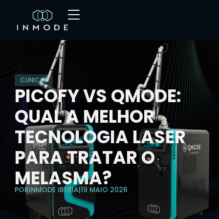
CLÍNICAS
PICOFY VS QMODE:
QUAL A MELHOR
TECNOLOGIA LASER
PARA TRATAR O
MELASMA?
POR
INMODE IBERIA
|
19 MAIO 2026