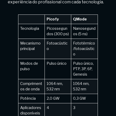
experiência do profissional com cada tecnologia.
Picofy
QMode
Tecnologia
Picossegun
Nanosegund
dos (300 ps)
os (5 ns)
Mecanismo
Fotoacústic
Fototérmico
principal
o
/fotoacústic
o
Modos de
Pulso único
Pulso único,
pulso
PTP, 3P, 6P,
Genesis
Compriment
1064 nm,
1064 nm,
os de onda
532 nm
532 nm
Potência
2,0 GW
0,3 GW
Aplicadores
4
3
disponíveis