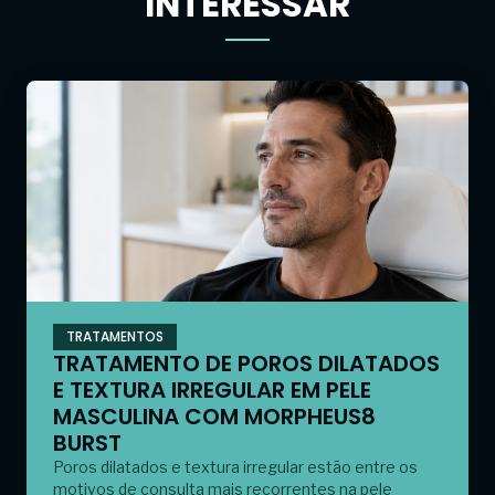
INTERESSAR
TRATAMENTOS
TRATAMENTO DE POROS DILATADOS
E TEXTURA IRREGULAR EM PELE
MASCULINA COM MORPHEUS8
BURST
Poros dilatados e textura irregular estão entre os
motivos de consulta mais recorrentes na pele