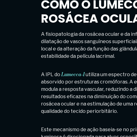
COMO O LUMECC
ROSÁCEA OCUL
A fisiopatologia da rosácea ocular e da i
dilatação de vasos sanguíneos superficiai
local e da alteração da função das glând
estabilidade da película lacrimal.
A IPL do
Lumecca-I
utiliza um espectro de
absorvido por estruturas cromóforas. A e
modula a resposta vascular, reduzindo a
resultados eficazes na diminuição do co
rosácea ocular e na estimulação de uma 
qualidade do tecido periorbitário.
Este mecanismo de ação baseia-se no princ
luminosa é direcionada para alvos específ