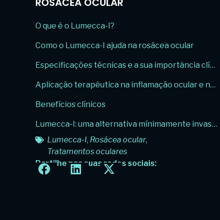
ROSÁCEA OCULAR
O que é o Lumecca-I?
Como o Lumecca-I ajuda na rosácea ocular
Especificações técnicas e a sua importância clínica
Aplicação terapêutica na inflamação ocular e na rosácea ocular
Benefícios clínicos
Lumecca-I: uma alternativa mínimamente invasiva em tratamentos oculares
Lumecca-I
,
rosácea ocular
,
tratamentos oculares
Partilhe nas suas redes sociais: