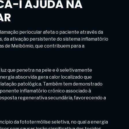
A-I AJUDA NA
AR
nflamação periocular afeta o paciente através da
s, da ativação persistente do sistema inflamatório
ulas de Meibómio, que contribuem para a
 luz que penetra na pele e é seletivamente
nergia absorvida gera calor localizado que
 dilatação patológica. Também tem demonstrado
mponente inflamatório crónico associado à
resposta regenerativa secundária, favorecendo a
ípio da fototermólise seletiva, no qual a energia
icos sem causar lesão significativa dos tecidos