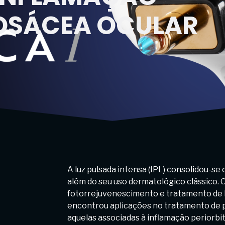
ROSÁCEA OCULAR
A luz pulsada intensa (IPL) consolidou-s
além do seu uso dermatológico clássico. O
fotorrejuvenescimento e tratamento de l
encontrou aplicações no tratamento de p
aquelas associadas à inflamação periorbit