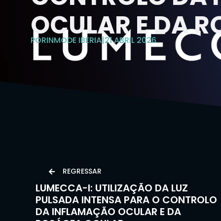
OCULAR E DA 
POR
INMODE IBERIA
|
21 ABRIL 2026
REGRESSAR
LUMECCA-I: UTILIZAÇÃO DA LUZ
PULSADA INTENSA PARA O CONTROLO
DA INFLAMAÇÃO OCULAR E DA