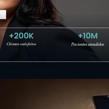
S
+
200
K
+
10
M
Clientes satisfeitos
Pacientes atendidos