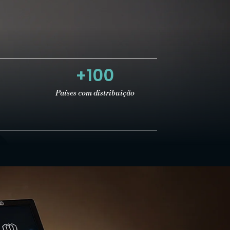
+
100
Países com distribuição